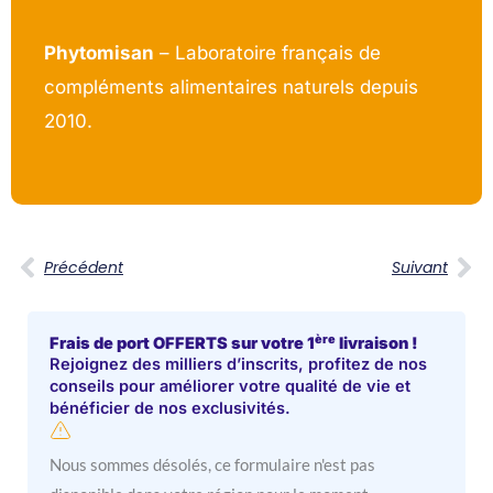
Phytomisan
– Laboratoire français de
compléments alimentaires naturels depuis
2010.
Précédent
Su
Précédent
Suivant
ère
Frais de port OFFERTS sur votre 1
livraison !
Rejoignez des milliers d’inscrits, profitez de nos
conseils pour améliorer votre qualité de vie et
bénéficier de nos exclusivités.
Nous sommes désolés, ce formulaire n'est pas