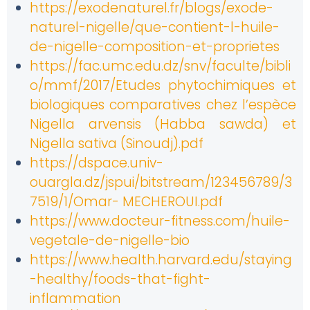
https://exodenaturel.fr/blogs/exode-
naturel-nigelle/que-contient-l-huile-
de-nigelle-composition-et-proprietes
https://fac.umc.edu.dz/snv/faculte/bibli
o/mmf/2017/Etudes phytochimiques et
biologiques comparatives chez l’espèce
Nigella arvensis (Habba sawda) et
Nigella sativa (Sinoudj).pdf
https://dspace.univ-
ouargla.dz/jspui/bitstream/123456789/3
7519/1/Omar- MECHEROUI.pdf
https://www.docteur-fitness.com/huile-
vegetale-de-nigelle-bio
https://www.health.harvard.edu/staying
-healthy/foods-that-fight-
inflammation