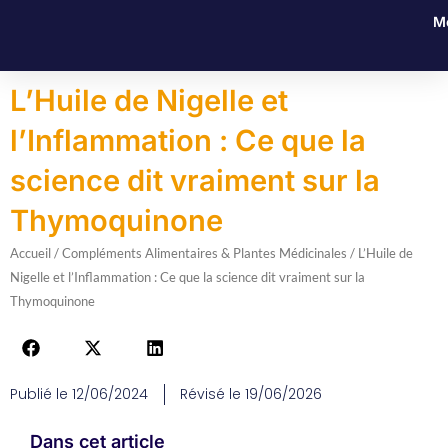
Aller
M
au
contenu
L’Huile de Nigelle et
l’Inflammation : Ce que la
science dit vraiment sur la
Thymoquinone
Accueil
/
Compléments Alimentaires & Plantes Médicinales
/ L’Huile de
Nigelle et l’Inflammation : Ce que la science dit vraiment sur la
Thymoquinone
Publié le
12/06/2024
Révisé le 19/06/2026
Dans cet article