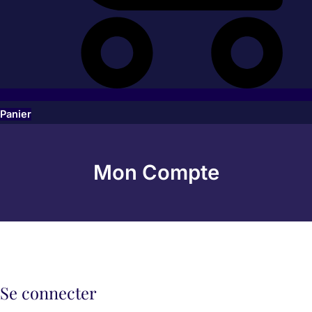
Panier
Obligatoire
Obligatoire
Obligatoire
Obligatoire
Mon Compte
Se connecter