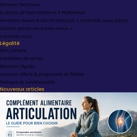
Devenez Partenaire
6 raisons de faire confiance à Phytomisan
Fondation Nasim & labo Phytomisan: « Ensemble, nous aidons
d’autres personnes à vivre mieux. »
Contactez-nous
Légalité
Mon Compte
Conditions de ventes
Mentions légales
Livraison offerte & programme de fidélité
Politique de confidentialité
Nouveaux articles