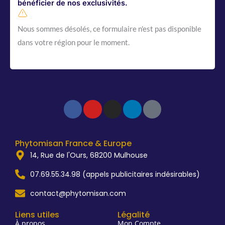
bénéficier de nos exclusivités.
Nous sommes désolés, ce formulaire n'est pas disponible
dans votre région pour le moment.
Facebook-
Youtube
Instagram
Linkedin
Tiktok
f
Phytomisan France & Europe
14, Rue de l'Ours, 68200 Mulhouse
07.69.55.34.98 (appels publicitaires indésirables)
contact@phytomisan.com
Liens utiles
Légalité
À propos
Mon Compte