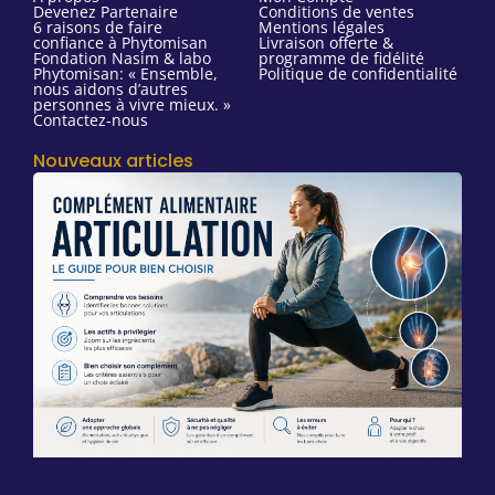
Devenez Partenaire
Conditions de ventes
6 raisons de faire
Mentions légales
confiance à Phytomisan
Livraison offerte &
Fondation Nasim & labo
programme de fidélité
Phytomisan: « Ensemble,
Politique de confidentialité
nous aidons d’autres
personnes à vivre mieux. »
Contactez-nous
Nouveaux articles
C
a
a
l
p
c