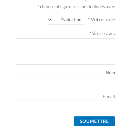
*
champs obligatoires sont indiqu
*
Votr
*
Votr