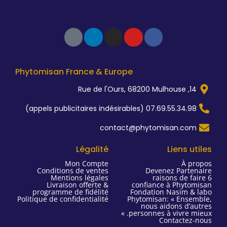
Tiktok
Linkedin
Instagram
Youtube
Facebook-
f
Phytomisan France & Europe
07.69.55.34.98 (appels public
contact@phytomisa
Légalité
Li
Mon Compte
Conditions de ventes
Devenez 
Mentions légales
6 raiso
Livraison offerte &
confiance à 
programme de fidélité
Fondation Na
Politique de confidentialité
Phytomisan: «
nous aido
personnes à vi
Cont