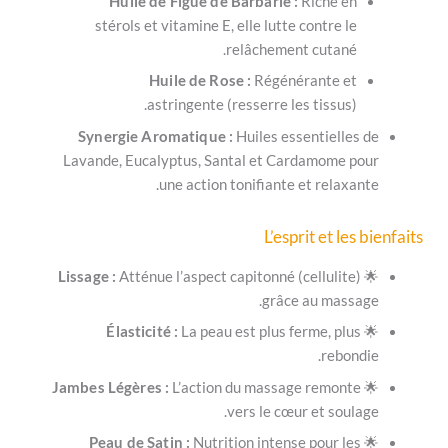
Huile de Figue de Barbarie :
Riche 
stérols et vitamine E, elle lutte contre 
relâchement cutan
Huile de Rose :
Régénérante 
astringente (resserre les tissus
Synergie Aromatique :
Huiles essentiell
Lavande, Eucalyptus, Santal et Cardamome
une action tonifiante et rela
L’esprit et l
Lissage :
Atténue l’aspect capitonné (celluli
grâce au mas
Élasticité :
La peau est plus ferme, p
reb
Jambes Légères :
L’action du massage remo
vers le cœur et so
Peau de Satin :
Nutrition intense pour 