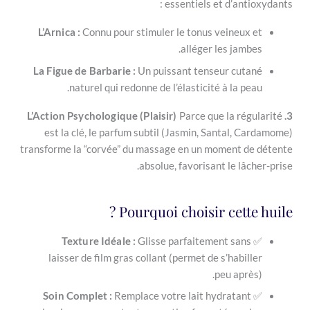
essentiels et d’a
L’Arnica :
Connu pour stimuler le tonus veine
alléger les j
La Figue de Barbarie :
Un puissant tenseur c
naturel qui redonne de l’élasticité à la
Parce que la 
est la clé, le parfum subtil (Jasmin, Santal
transforme la “corvée” du massage en un moment
absolue, favorisant le 
Pourquoi choisir cet
Texture Idéale :
Glisse parfaitement s
laisser de film gras collant (permet de s’ha
peu a
Soin Complet :
Remplace votre lait hydrat