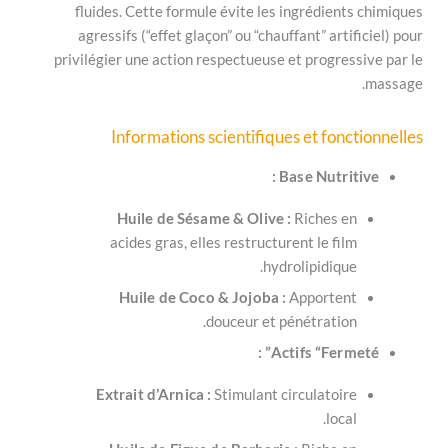
fluides. Cette formule évite les ingrédien
agressifs (“effet glaçon” ou “chauffant” art
privilégier une action respectueuse et progre
Informations scientifiques et fon
Base Nutri
Huile de Sésame & Olive :
Riches 
acides gras, elles restructurent le fi
hydrolipidiqu
Huile de Coco & Jojoba :
Apporte
douceur et pénétratio
Actifs “Ferm
Extrait d’Arnica :
Stimulant circulatoi
loc