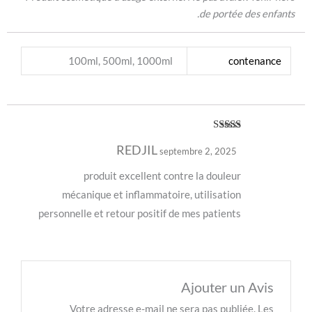
de portée
100ml, 500ml, 1000ml
co
Note
5
sur 5
REDJIL
septembre 2, 2025
produit excellent contre la douleur
mécanique et inflammatoire, utilisation
personnelle et retour positif de mes patients
Ajouter u
Votre adresse e-mail ne sera pas publ