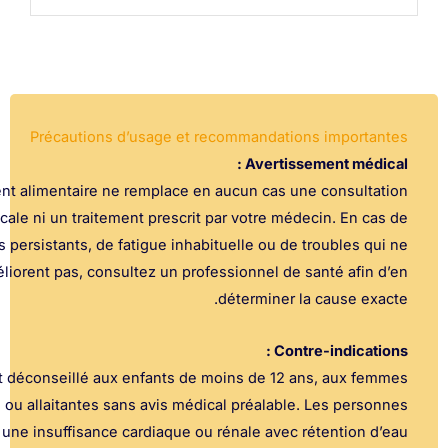
Précautions d’usage et recommandations im
Avertissement 
Ce complément alimentaire ne remplace en aucun cas une con
médicale ni un traitement prescrit par votre médecin. 
symptômes persistants, de fatigue inhabituelle ou de troubl
s’améliorent pas, consultez un professionnel de santé 
déterminer la caus
Contre-ind
Ce produit est déconseillé aux enfants de moins de 12 ans, a
enceintes ou allaitantes sans avis médical préalable. Les 
présentant une insuffisance cardiaque ou rénale avec rétent