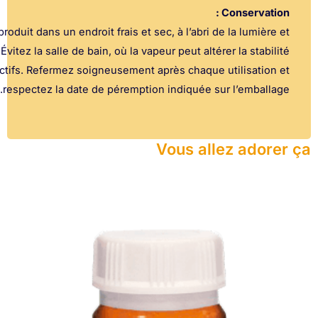
Conse
Conservez le produit dans un endroit frais et sec, à l’abri de la 
de l’humidité. Évitez la salle de bain, où la vapeur peut altérer la
des actifs. Refermez soigneusement après chaque utili
respectez la date de péremption indiquée sur l’e
Vous allez 