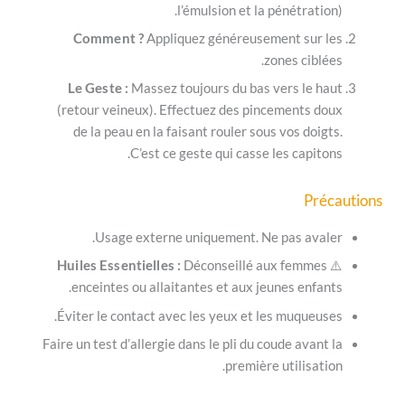
l’émulsion et la pénétra
Comment ?
Appliquez généreusement su
zones ci
Le Geste :
Massez toujours du bas vers le
(retour veineux). Effectuez des pincements
de la peau en la faisant rouler sous vos d
C’est ce geste qui casse les cap
P
Usage externe uniquement. Ne pas av
Huiles Essentielles :
Déconseillé aux fem
enceintes ou allaitantes et aux jeunes en
Éviter le contact avec les yeux et les muque
Faire un test d’allergie dans le pli du coude av
première utilis