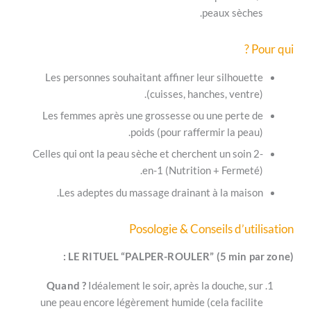
peaux sè
Les personnes souhaitant affiner leur silho
(cuisses, hanches, ve
Les femmes après une grossesse ou une per
poids (pour raffermir la 
Celles qui ont la peau sèche et cherchent un s
en-1 (Nutrition + Fer
Les adeptes du massage drainant à la ma
Posologie & Conseils d’
LE RITUEL “PALPER-ROULER” (5 min 
Quand ?
Idéalement le soir, après la douch
une peau encore légèrement humide (cela fac