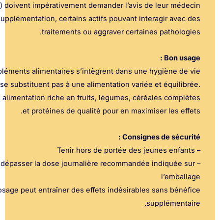
(œdémateuse) doivent impérativement demander l’avis de leu
avant toute supplémentation, certains actifs pouvant interagir
traitements ou aggraver certaines pat
B
Les compléments alimentaires s’intègrent dans une hygiè
globale et ne se substituent pas à une alimentation variée et éq
Adoptez une alimentation riche en fruits, légumes, céréales 
et protéines de qualité pour en maximiser le
Consignes de s
– Ne pas dépasser la dose journalière recommandée indiq
l’
Un surdosage peut entraîner des effets indésirables sans
supplé