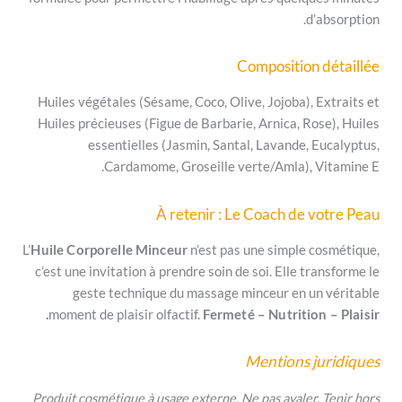
Compositio
Huiles végétales (Sésame, Coco, Olive, Jojoba),
Huiles précieuses (Figue de Barbarie, Arnica, R
essentielles (Jasmin, Santal, Lavande,
Cardamome, Groseille verte/Amla),
À retenir : Le Coach de
L’
Huile Corporelle Minceur
n’est pas une simple
c’est une invitation à prendre soin de soi. Elle 
geste technique du massage minceur en 
moment de plaisir olfactif.
Fermeté – Nutritio
Mentions 
Produit cosmétique à usage externe. Ne pas avaler