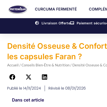
Aller
CURCUMA FERMENTÉ
COMPLÉM
au
contenu
Livraison Offerte
Paiement sécuris
Densité Osseuse & Confort A
les capsules Faran ?
Accueil
/
Conseils Bien-Être & Nutrition
/ Densité Osseuse & Conf
Publié le
14/11/2024
Révisé le 08/01/2026
Dans cet article