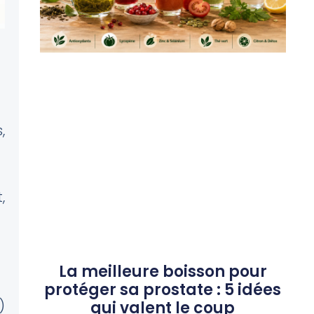
,
,
La meilleure boisson pour
protéger sa prostate : 5 idées
)
qui valent le coup