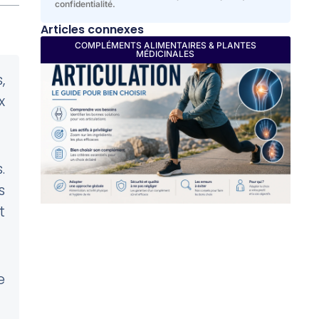
confidentialité.
Articles connexes
COMPLÉMENTS ALIMENTAIRES & PLANTES
MÉDICINALES
,
x
.
s
t
e